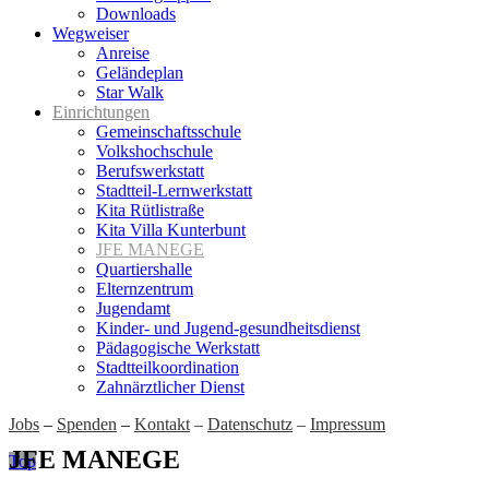
Downloads
Wegweiser
Anreise
Geländeplan
Star Walk
Einrichtungen
Gemeinschaftsschule
Volkshochschule
Berufswerkstatt
Stadtteil-Lernwerkstatt
Kita Rütlistraße
Kita Villa Kunterbunt
JFE MANEGE
Quartiershalle
Elternzentrum
Jugendamt
Kinder- und Jugend-gesundheitsdienst
Pädagogische Werkstatt
Stadtteilkoordination
Zahnärztlicher Dienst
Jobs
–
Spenden
–
Kontakt
–
Datenschutz
–
Impressum
JFE MANEGE
Top