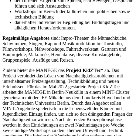
dem offenen Angebot zum Spielen, sich Bewegen, Gespräche
führen und sich Austauschen
Workshops im Bereich der kulturellen und politischen sowie
technischen Bildung
dauerhafter individueller Begleitung bei Bildungsfragen und
alltäglichen Herausforderungen.
Regelmäßige Angebote
sind: Impro-Theater, die Mitmachküche,
Schwimmen, Singen, Rap und Musikproduktion im Tonstudio,
Filmworkshops, Nähworkshops, Fahrradwerkstatt, Gärtnern und
Bauprojekte, Makramée, Hennakurse, diverse Kunstangebote,
Gruppenspiele, Ausflüge und Reisen.
Zudem bietet die MANEGE das
Projekt KidZTec*
an. Das
Projekt verbindet das Lösen von Nachhaltigkeitsproblemen mit
unterhaltsamer Freizeitgestaltung, Technikbildung und neuen
Erlebnissen. Für das im Mai 2022 gestartete Projekt KidZTec
arbeitet die MANEGE in Berlin-Neukölln in einem MINT-Cluster
gemeinsam mit der JFE Mikado aus dem Landkreis Havelland und
der Technischen Universität Berlin. Durch das Angebot sollen
MINT-Angebote spielerisch in die Lebenswelt der Kinder und
Jugendlichen Einzug finden, um sich so den drängenden Fragen der
Nachhaltigkeit zu widmen. Nach der ersten Konzeptionsphase
werden in den Einrichtungen an zwei Nachmittagen pro Woche
zweistündige Workshops zu den Themen Umwelt und Technik
angeboten. Die Inhalte der Workshops laufen entlang von vier