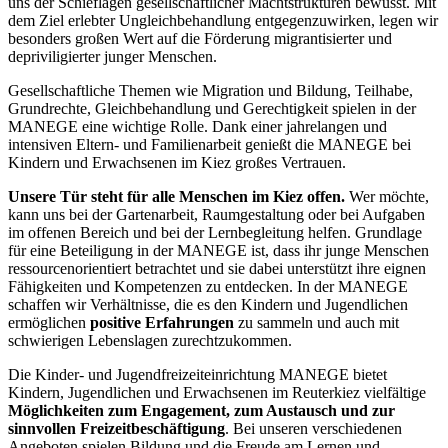
uns der Schieflagen gesellschaftlicher Machtstrukturen bewusst. Mit
dem Ziel erlebter Ungleichbehandlung entgegenzuwirken, legen wir
besonders großen Wert auf die Förderung migrantisierter und
depriviligierter junger Menschen.
Gesellschaftliche Themen wie Migration und Bildung, Teilhabe,
Grundrechte, Gleichbehandlung und Gerechtigkeit spielen in der
MANEGE eine wichtige Rolle. Dank einer jahrelangen und
intensiven Eltern- und Familienarbeit genießt die MANEGE bei
Kindern und Erwachsenen im Kiez großes Vertrauen.
Unsere Tür steht für alle Menschen im Kiez offen.
Wer möchte,
kann uns bei der Gartenarbeit, Raumgestaltung oder bei Aufgaben
im offenen Bereich und bei der Lernbegleitung helfen. Grundlage
für eine Beteiligung in der MANEGE ist, dass ihr junge Menschen
ressourcenorientiert betrachtet und sie dabei unterstützt ihre eignen
Fähigkeiten und Kompetenzen zu entdecken. In der MANEGE
schaffen wir Verhältnisse, die es den Kindern und Jugendlichen
ermöglichen
positive Erfahrungen
zu sammeln und auch mit
schwierigen Lebenslagen zurechtzukommen.
Die Kinder- und Jugendfreizeiteinrichtung MANEGE bietet
Kindern, Jugendlichen und Erwachsenen im Reuterkiez vielfältige
Möglichkeiten zum Engagement, zum Austausch und zur
sinnvollen Freizeitbeschäftigung
. Bei unseren verschiedenen
Angeboten spielen Bildung und die Freude am Lernen und