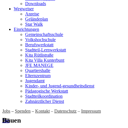
Downloads
Wegweiser
Anreise
Geländeplan
Star Walk
Einrichtungen
Gemeinschaftsschule
Volkshochschule
Berufswerkstatt
Stadtteil-Lernwerkstatt
Kita Rütlistraße
Kita Villa Kunterbunt
JFE MANEGE
Quartiershalle
Elternzentrum
Jugendamt
Kinder- und Jugend-gesundheitsdienst
Pädagogische Werkstatt
Stadtteilkoordination
Zahnärztlicher Dienst
Jobs
–
Spenden
–
Kontakt
–
Datenschutz
–
Impressum
Bauen
Top