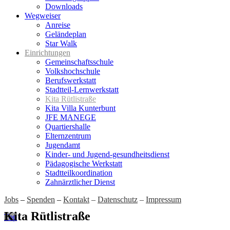
Downloads
Wegweiser
Anreise
Geländeplan
Star Walk
Einrichtungen
Gemeinschaftsschule
Volkshochschule
Berufswerkstatt
Stadtteil-Lernwerkstatt
Kita Rütlistraße
Kita Villa Kunterbunt
JFE MANEGE
Quartiershalle
Elternzentrum
Jugendamt
Kinder- und Jugend-gesundheitsdienst
Pädagogische Werkstatt
Stadtteilkoordination
Zahnärztlicher Dienst
Jobs
–
Spenden
–
Kontakt
–
Datenschutz
–
Impressum
Kita Rütlistraße
Top