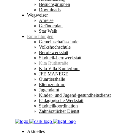
Besuchsgruppen
Downloads
Wegweiser
Anreise
Geländeplan
Star Walk
Einrichtungen
Gemeinschaftsschule
Volkshochschule
Berufswerkstatt
Stadtteil-Lernwerkstatt
Kita Rütlistraße
Kita Villa Kunterbunt
JFE MANEGE
Quartiershalle
Elternzentrum
Jugendamt
Kinder- und Jugend-gesundheitsdienst
Pädagogische Werkstatt
Stadtteilkoordination
Zahnärztlicher Dienst
Aktuelles